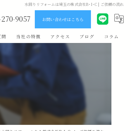
水回りリフォームは埼玉の株式会社B･I･C | ご依頼の流れ
-270-9057
お問い合わせはこちら
質問
当社の特徴
アクセス
ブログ
コラム
ユニットバス
キッチン
原状回復
費用
リノベーション