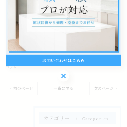
株式会社B･I･C
住所 : 埼玉県坂戸市清水町46番40号302
電話番号 : 049-270-9057
--------------------------------------------------------------------
--
お問い合わせはこちら
コラム
お問い合わせはこちら
< 前のページ
一覧に戻る
次のページ >
カテゴリー
Categories