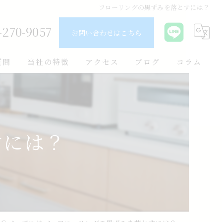
フローリングの黒ずみを落とすには？
-270-9057
お問い合わせはこちら
質問
当社の特徴
アクセス
ブログ
コラム
ユニットバス
キッチン
すには？
原状回復
費用
リノベーション