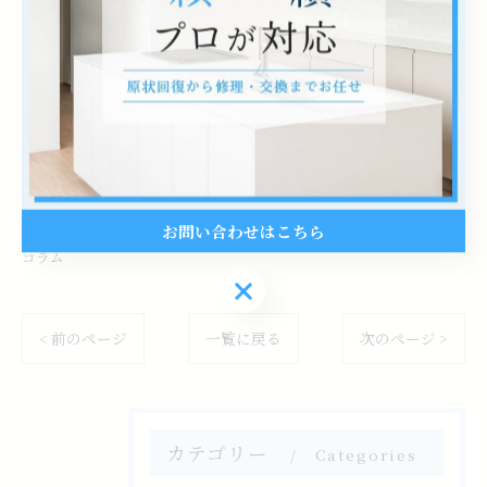
株式会社B･I･C
住所 : 埼玉県坂戸市清水町46番40号302
電話番号 : 049-270-9057
--------------------------------------------------------------------
--
お問い合わせはこちら
コラム
お問い合わせはこちら
< 前のページ
一覧に戻る
次のページ >
カテゴリー
Categories