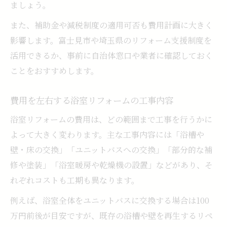
ましょう。
注意点
既存設備活用による浴室リフォームの節約
また、補助金や減税制度の適用可否も費用計画に大きく
術
影響します。富士見市や埼玉県のリフォーム支援制度を
活用できるか、事前に自治体窓口や業者に確認しておく
トラブル回避のために知っておきたい費用
ことをおすすめします。
事項
補助制度を活用した賢い浴室リフォーム選び
費用を左右する浴室リフォームの工事内容
浴室リフォームで利用できる補助金の基礎
浴室リフォームの費用は、どの範囲まで工事を行うかに
知識
よって大きく変わります。主な工事内容には「浴槽や
補助制度活用で浴室リフォーム費用を軽減
壁・床の交換」「ユニットバスへの交換」「部分的な補
申請手続きと浴室リフォームのスムーズな
修や塗装」「浴室暖房や乾燥機の設置」などがあり、そ
進め方
れぞれコストも工期も異なります。
埼玉県富士見市に多い浴室リフォーム補助
例えば、浴室全体をユニットバスに交換する場合は100
事例
万円前後が目安ですが、既存の浴槽や壁を再生するリペ
補助金対象の浴室リフォーム内容の確認