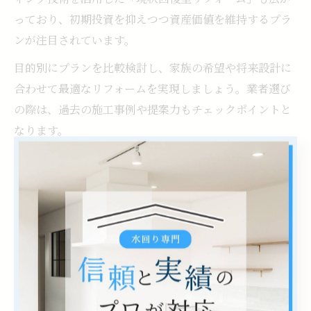
っており、初期投資を抑えつつ資産価値を維持するプラ
ンが注目されています。
目的別にプランを比較検討し、家族の希望や将来設計に
合わせて最適なリフォームを実現しましょう。業者選び
の際は、過去の施工事例や提案力もチェックポイントと
なります。
浴室リフォーム期間と計画スケジュールの立て方
浴室リフォームの期間は、工事内容によって大きく異な
ります。ユニットバスの入れ替えや大規模な解体工事を
伴う場合は、平均して5〜7日ほどかかりますが、部分補
修や塗装のみの場合は1〜3日で完了するケースも多いで
す。事前に工事期間を確認し、家族の入浴スケジュール
に支障が出ないよう計画を立てましょう。