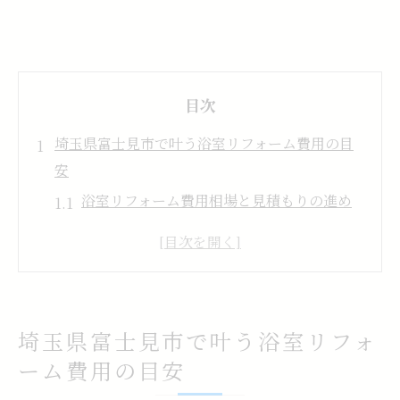
目次
埼玉県富士見市で叶う浴室リフォーム費用の目
安
浴室リフォーム費用相場と見積もりの進め
方
費用を左右する浴室リフォームの工事内容
浴室リフォーム費用の内訳とポイント解説
標準的な浴室リフォームの費用帯を知る
埼玉県富士見市で叶う浴室リフォ
埼玉県富士見市での費用比較のコツ
ーム費用の目安
快適空間を目指す浴室リフォームの計画術