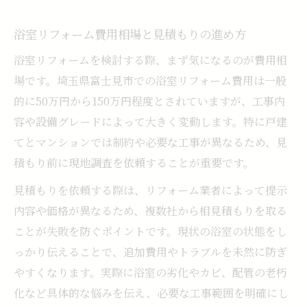
浴室リフォームで快適性を高める設計ポイ
ント
浴室リフォーム費用相場と見積もりの進め方
浴室リフォーム成功のための事前チェック
浴室リフォームを検討する際、まず気になるのが費用相
項目
場です。埼玉県富士見市での浴室リフォーム費用は一般
機能性アップを叶える浴室リフォームの工
的に50万円から150万円程度とされていますが、工事内
夫
容や設備グレードによって大きく変動します。特に戸建
暮らしに合う浴室リフォームプランの考え
てとマンションでは制約や必要な工事が異なるため、見
方
積もり前に現地調査を依頼することが重要です。
浴室リフォーム期間と計画スケジュールの
見積もりを依頼する際は、リフォーム業者によって提示
立て方
内容や価格が異なるため、複数社から相見積もりを取る
浴室リフォーム費用を抑えるコツと注意点
ことが失敗を防ぐポイントです。現状の浴室の状態をし
浴室リフォーム費用を安く抑える具体策
っかり伝えることで、追加費用やトラブルを未然に防ぎ
やすくなります。実際に浴室の劣化やカビ、配管の老朽
見積もり比較で分かる費用削減のポイント
化など具体的な悩みを伝え、必要な工事範囲を明確にし
費用を左右する選択肢と浴室リフォームの