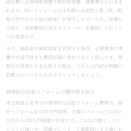
由
諸経費には現場管理費や廃材処理費、運搬費などが含ま
埼玉県富士見市のリフォーム事例を比較検
れます。特にリフォームでは予期せぬ追加工事（例：配
討
管の老朽化や下地の腐食）が発生しやすいため、見積も
り時に「追加費用が発生するケース」を確認しておくこ
比較結果から見る浴室リフォームの最適解
とが重要です。
また、補助金や減税制度を利用する場合、必要書類の準
備や申請手続きも費用計画に含めておくと安心です。複
数社の見積もりを比較する際は、これらの内訳が明確に
記載されているかを必ずチェックしましょう。
標準的な浴室リフォームの費用帯を知る
埼玉県富士見市での標準的な浴室リフォーム費用は、部
分リフォームなら50万円前後、全面リフォームでは100
万円から150万円程度が目安です。これは戸建て・マン
ションの違いや、設備グレード、工事範囲による違いも