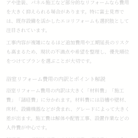
アや塗装、パネル施工など部分的なリフォームなら費用
理想の浴室リフォーム実現に必要な費用知識
を大きく抑えられる場合があります。特に富士見市で
浴室リフォームで後悔しない費用計画づく
は、既存設備を活かしたエコリフォームも選択肢として
り
注目されています。
理想を叶える浴室リフォーム費用の見極め
工事内容が複雑になるほど追加費用や工期延長のリスク
費用対効果で考える浴室リフォームの選び
も高まるため、現状の不満点や希望を整理し、優先順位
方
をつけてプランを選ぶことが大切です。
将来を見据えた浴室リフォーム費用の考慮
点
浴室リフォーム費用の内訳とポイント解説
グレード別浴室リフォーム費用の違い
浴室リフォーム費用の内訳は大きく「材料費」「施工
比較で見極める埼玉県富士見市の浴室改善法
費」「諸経費」に分かれます。材料費には浴槽や壁材、
浴室リフォーム業者選びの比較ポイント
床材、設備機器などが含まれ、グレードによって大きく
差が出ます。施工費は解体や配管工事、設置作業などの
複数プランから選ぶ浴室リフォームのコツ
人件費が中心です。
浴室リフォームの比較で分かる費用差の理