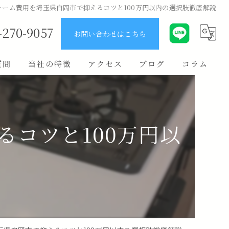
ォーム費用を埼玉県白岡市で抑えるコツと100万円以内の選択肢徹底解説
-270-9057
お問い合わせはこちら
質問
当社の特徴
アクセス
ブログ
コラム
ユニットバス
キッチン
コツと100万円以
原状回復
費用
リノベーション