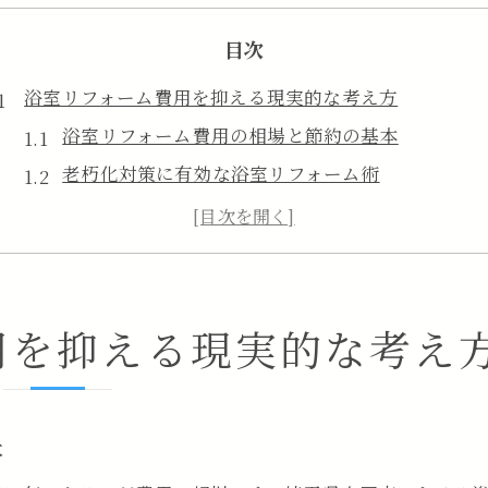
目次
浴室リフォーム費用を抑える現実的な考え方
浴室リフォーム費用の相場と節約の基本
老朽化対策に有効な浴室リフォーム術
浴室リフォーム費用を抑える優先順位の付け方
無駄な出費を防ぐ浴室リフォームのコツ
シンプルな浴室リフォーム費用節約法
100万円予算の浴室リフォーム実現法
用を抑える現実的な考え
100万円以内で叶う浴室リフォームの実例
予算100万円の浴室リフォーム計画術
浴室リフォームを100万円で抑える秘訣
本
必要な工事だけに絞る浴室リフォーム費用管理