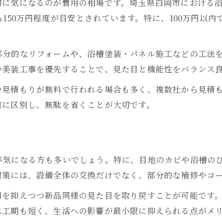
初に気になるのが費用の相場です。埼玉県白岡市における
浴室リフォーム費用を100万円内に収める方法
ら150万円程度が目安とされています。特に、100万円以
埼玉県白岡市で費用を抑える浴室リフォーム術
地元で浴室リフォーム費用を抑える方法
部分的なリフォームや、浴槽塗装・パネル施工などの工法
白岡市の浴室リフォーム費用最適化のポイント
や美装工事を優先することで、見た目と機能性をバランス
専門店選びで浴室リフォーム費用を安くするコツ
や見積もりが無料で行われる場合も多く、複数社から見積
補助金活用で浴室リフォーム費用削減を目指す
確に区別し、無駄を省くことが大切です。
浴室リフォーム費用比較で賢く選択する方法
工事期間と影響に配慮した浴室改修の進め方
浴室リフォーム工事期間の目安と注意点
が気になる方も多いでしょう。特に、目地のカビや浴槽の
生活影響を最小限にする浴室リフォーム方法
対策には、設備全体の交換だけでなく、部分的な補修やコ
浴室リフォーム中の代替入浴方法を事前に検討
用を抑えつつ新品同様の見た目を取り戻すことが可能です
工事期間短縮を意識した浴室リフォームの選択
は工期も短く、生活への影響が最小限に抑えられる点がメ
家族の生活に配慮した浴室リフォーム計画