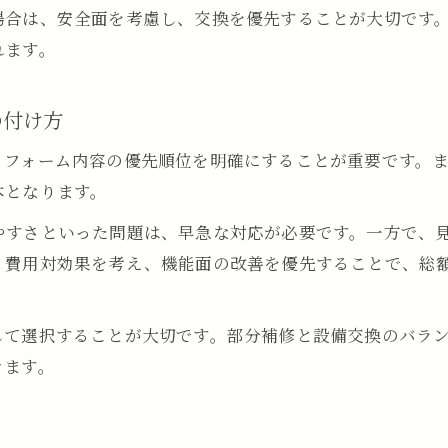
場合は、安全面を考慮し、交換を優先することが大切です
100万円で叶う浴室リフォームの選択肢解説
れます。
100万円で選べる浴室リフォーム内容一覧
浴室リフォーム費用内で可能な追加オプション
の付け方
機能と費用のバランスで浴室リフォームを選ぶ
リフォーム内容の優先順位を明確にすることが重要です。
浴室リフォームでおすすめの工事と費用感
本となります。
納得の浴室リフォーム選択肢を費用から考える
やすさといった問題は、早急な対応が必要です。一方で、
納得の費用で快適浴室を手に入れる秘訣
。費用対効果を考え、機能面の改善を優先することで、総
お問い合わせはこちら
お問い合わせはこちら
浴室リフォーム費用と快適さの両立方法
相談や見積もりで浴室リフォーム費用を明確化
して選択することが大切です。部分補修と設備交換のバラ
長期的視点で浴室リフォーム費用を考える
きます。
満足度を高める浴室リフォーム費用の使い方
費用を抑えてクオリティも諦めない浴室リフォー
ツ