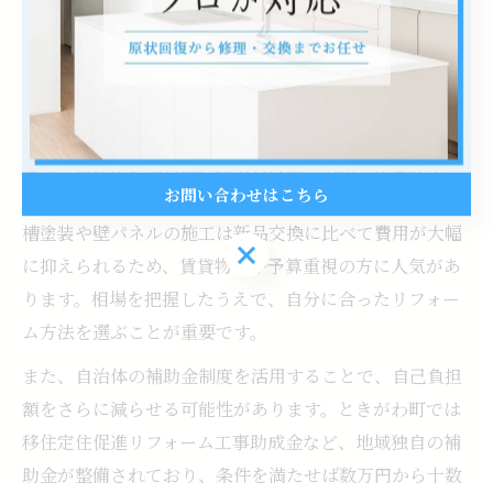
的な浴室リフォーム費用は、部分的な補修であれば数万
円から、ユニットバス全体の交換となると100万円前後
が目安とされています。これには浴槽や壁、床の交換、
給湯設備の更新などが含まれます。
費用を抑えたい場合は、現状の設備を活用した塗装やパ
お問い合わせはこちら
ネル施工などの部分リフォームが有効です。例えば、浴
槽塗装や壁パネルの施工は新品交換に比べて費用が大幅
お問い合わせはこちら
に抑えられるため、賃貸物件や予算重視の方に人気があ
ります。相場を把握したうえで、自分に合ったリフォー
ム方法を選ぶことが重要です。
また、自治体の補助金制度を活用することで、自己負担
額をさらに減らせる可能性があります。ときがわ町では
移住定住促進リフォーム工事助成金など、地域独自の補
助金が整備されており、条件を満たせば数万円から十数