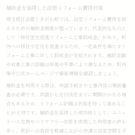
制度を活かした浴室リフォーム費用節約術
補助金を活用した浴室リフォーム費用対策
複数見積もりで安心浴室リフォームを目指す
埼玉県比企郡ときがわ町では、浴室リフォーム費用を抑
浴室リフォーム費用比較で納得の選択をす
えるための補助金制度が整っています。代表的なものと
る
して「移住定住促進リフォーム工事助成金」があり、町
複数見積もりで浴室リフォーム費用を最適
内への移住や定住を促進するため、一定条件を満たすリ
化
フォーム工事に対して助成金が支給されます。補助金額
安心して任せる浴室リフォーム業者の選び
や対象工事の詳細は年度や予算により異なるため、町役
方
場や公式ホームページで最新情報を確認しましょう。
見積もりを活用した浴室リフォーム費用削
補助金を利用する際は、申請手続きや工事内容の事前審
減術
査が必要です。申請から交付決定までに期間がかかる場
浴室リフォームの費用透明化で後悔しない
合もあるため、リフォーム計画は余裕を持って進めるこ
方法
とが大切です。補助金を活用した成功例として、ユニッ
トバス交換やバリアフリー改修を実現した利用者の声も
多く、家計への負担を軽減しながら快適な浴室空間を手