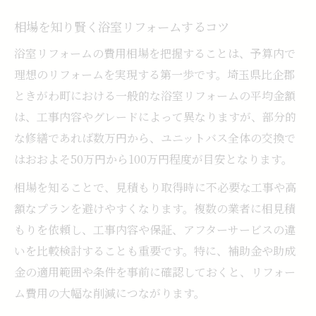
移住世帯が知るべき浴室リフォーム費用の
話
相場を知り賢く浴室リフォームするコツ
子育て世代向け浴室リフォームのポイント
浴室リフォームの費用相場を把握することは、予算内で
移住促進助成金で浴室リフォームを叶える
理想のリフォームを実現する第一歩です。埼玉県比企郡
方法
ときがわ町における一般的な浴室リフォームの平均金額
浴室リフォーム費用を抑える家族向けアイ
は、工事内容やグレードによって異なりますが、部分的
デア
な修繕であれば数万円から、ユニットバス全体の交換で
はおおよそ50万円から100万円程度が目安となります。
空き家の浴室リフォーム実践的な進め方
埼玉の制度で浴室改善をお得に実現する方法
相場を知ることで、見積もり取得時に不必要な工事や高
埼玉の補助金制度で浴室リフォームを賢く
額なプランを避けやすくなります。複数の業者に相見積
もりを依頼し、工事内容や保証、アフターサービスの違
浴室リフォーム費用を抑える埼玉の活用策
いを比較検討することも重要です。特に、補助金や助成
省エネ補助金で浴室リフォームをお得に進
金の適用範囲や条件を事前に確認しておくと、リフォー
める
ム費用の大幅な削減につながります。
浴室リフォームと埼玉県の助成制度活用法