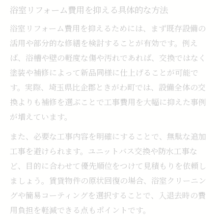
し方
浴室リフォーム費用を抑える具体的な方法
移住促進助成金で浴室リフォーム費用軽減
浴室リフォーム費用を抑えるためには、まず既存設備の
補助金利用で理想の浴室リフォームを叶え
活用や部分的な修繕を検討することが有効です。例え
る
ば、浴槽や壁の軽度な傷や汚れであれば、交換ではなく
浴室リフォーム補助金の申請ポイント解説
塗装や補修によって新品同様に仕上げることが可能で
す。実際、埼玉県比企郡ときがわ町では、設備全体の交
費用相場から考える理想の浴室再生計画
換よりも補修を選ぶことで工事費用を大幅に抑えた事例
浴室リフォームの費用相場を徹底解説
が増えています。
相場を参考にした浴室リフォーム予算の立
また、必要な工事内容を明確にすることで、無駄な追加
て方
工事を避けられます。ユニットバス交換や防水工事な
浴室リフォーム費用と工事内容の関係性
ど、目的に合わせて優先順位をつけて見積もりを依頼し
失敗しない浴室リフォーム見積もりのコツ
ましょう。賃貸物件の原状回復の場合、浴室クリーニン
費用相場で選ぶ最適な浴室リフォーム方法
グや簡易コーティングを選択することで、入退去時の費
移住世帯向け浴室リフォームの実践ガイド
用負担を軽減できる点もポイントです。