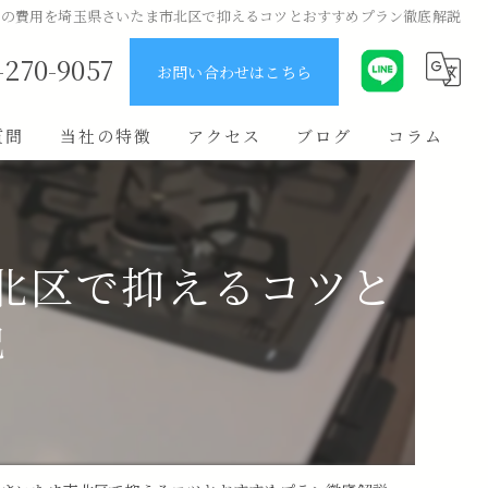
ムの費用を埼玉県さいたま市北区で抑えるコツとおすすめプラン徹底解説
-270-9057
お問い合わせはこちら
質問
当社の特徴
アクセス
ブログ
コラム
ユニットバス
キッチン
北区で抑えるコツと
原状回復
説
費用
リノベーション