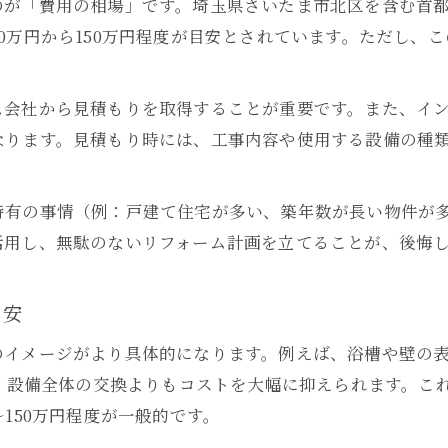
のが「費用の相場」です。埼玉県さいたま市北区を含む首
浴室リフォーム費用を抑える工夫と実践方法
0万円から150万円程度が目安とされています。ただし、
費用を抑える浴室リフォームの工夫とは
浴室リフォーム費用を抑える設備選びのコツ
ム会社から見積もりを取得することが重要です。また、イ
部分リフォームで浴室リフォーム費用を節約
なります。見積もり時には、工事内容や使用する設備の種
補助金活用で浴室リフォーム費用を抑える方法
浴室リフォーム費用削減に役立つ再利用術
特有の事情（例：戸建て住宅が多い、築年数が長い物件が
長持ちする浴室リフォーム費用の見直し方
活用し、無駄のないリフォーム計画を立てることが、後悔
満足度重視の浴室リフォーム実践ポイント
快適性と浴室リフォーム費用のバランスを取る
目安
長期的視点で考える浴室リフォーム費用の選択
のイメージがより具体的になります。例えば、浴槽や壁の
浴室リフォーム費用をかけるべきポイント解説
り、設備全体の交換よりもコストを大幅に抑えられます。こ
家族のニーズに合う浴室リフォーム費用の使い方
150万円程度が一般的です。
後悔しない浴室リフォーム費用配分の工夫