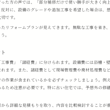
行った方の声では、「部分補修だけで使い勝手が大きく向
入浴不可期間を短縮するリフォームの秘訣
。反対に、設備のグレードや追加工事を希望した場合は、
浴室リフォーム費用と工期の関係を正しく理解
大切です。
工期短縮で浴室リフォーム費用を抑える方法
ったリフォームプランが見えてきます。無駄な工事を省き
スムーズな浴室リフォーム費用と工程管理術
ょう。
浴室リフォーム費用をかけず入浴不可期間短縮
効率重視の浴室リフォーム費用節約アイデア
ント
納得の浴室リフォーム予算内で実現する術
「工事費」「諸経費」に分けられます。設備費には浴槽・
お問い合わせはこちら
お問い合わせはこちら
浴室リフォーム費用を予算内に収める見積もり術
まれます。また、諸経費として現場管理費や廃材処理費な
浴室リフォーム費用と満足度を両立させる技
での作業が含まれているかを必ずチェックしましょう。例
理想を叶える浴室リフォーム費用の計画方法
あるため注意が必要です。特に古い住宅では、予想外の修
予算内で浴室リフォーム費用を最大限活用するコ
無理なく浴室リフォーム費用を抑える進め方
者から詳細な見積もりを取り、内容を比較検討することが