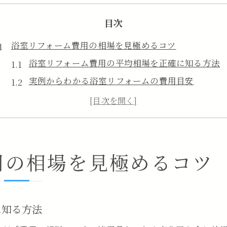
目次
浴室リフォーム費用の相場を見極めるコツ
浴室リフォーム費用の平均相場を正確に知る方法
実例からわかる浴室リフォームの費用目安
浴室リフォーム費用の内訳と確認ポイント
相場を把握して浴室リフォーム費用を抑える工夫
無駄を省く浴室リフォーム費用比較のポイント
手頃な価格で叶う浴室リフォーム方法
用の相場を見極めるコツ
低コストで満足度高い浴室リフォーム実現術
既存活用で浴室リフォーム費用を抑えるコツ
浴室リフォーム費用節約のためのプラン選び
に知る方法
手頃な浴室リフォーム費用で選ぶ最新設備