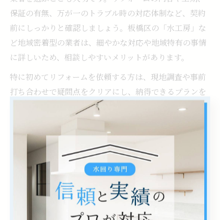
保証の有無、万が一のトラブル時の対応体制など、契約
前にしっかりと確認しましょう。板橋区の「水工房」な
ど地域密着型の業者は、細やかな対応や地域特有の事情
に詳しいため、相談しやすいメリットがあります。
特に初めてリフォームを依頼する方は、現地調査や事前
打ち合わせで疑問点をクリアにし、納得できるプランを
提案してくれる業者を選ぶことが成功の秘訣です。施工
後のアフターサービスや保証内容も、長期的な安心に直
結します。
東京都板橋区で浴室リフォームを検討する際、補助金や
助成金の活用は費用を抑えつつ満足度の高いリフォーム
を実現する有効な手段です。特に高齢者向けのバリアフ
リー改修や、省エネ設備の導入には行政からのサポート