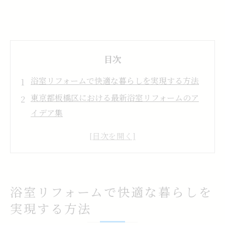
目次
浴室リフォームで快適な暮らしを実現する方法
東京都板橋区における最新浴室リフォームのア
イデア集
掃除の手間を減らす浴室リフォームの工夫
暮らしやすさ重視の浴室リフォーム事例を紹介
費用対効果で考える浴室リフォーム選び方ガイ
ド
浴室リフォームで快適な暮らしを
補助金活用で賢く浴室リフォームを進めるポイ
実現する方法
ント