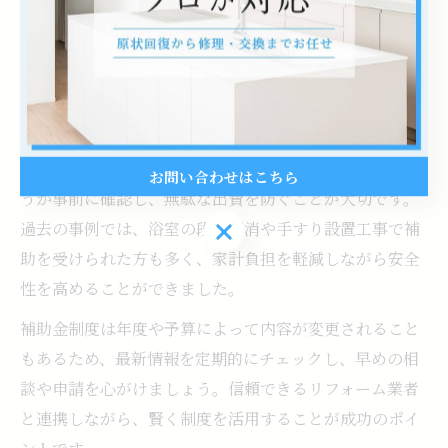
が充実しています。板橋区役所や東京都の公式サイトで
最新の制度情報を確認し、条件に合う補助金を利用しま
しょう。
補助金申請には事前の手続きや書類準備が必要な場合が
多く、リフォーム業者が申請サポートを行っていること
もあります。工事内容や設備仕様が補助対象となるかど
お問い合わせはこちら
うか事前に確認し、無駄な出費を防ぐことが大切です。
お問い合わせはこちら
過去の事例では、浴室の段差解消や手すり設置工事で補
助を受けられた方も多く、家計負担を軽減しながら安全
性を高めることができました。
補助金制度は年度や予算によって内容が変更されること
もあるため、最新情報を定期的にチェックし、早めの相
談や申請を心がけましょう。信頼できるリフォーム業者
と連携しながら、賢く制度を活用することが成功のポイ