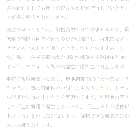
浴槽交換を安心して依頼できる専門店の特
のみ新しくしても床下の傷みやカビが進行していたケー
徴
スが多く報告されています。
浴室リフォームの見積もり比較で重視すべ
成功のコツとしては、浴槽交換だけで済ませるのか、最
き点
低限の補修も同時に行うのかを明確にし、将来的なメン
格安で納得の浴室リフォームを実現する方法
テナンスコストも考慮したプラン作りをおすすめしま
浴室リフォームで格安プランを見つけるた
す。特に、在来浴室の場合は防水処理や断熱補強も検討
めのコツ
すると、リフォーム後の快適性と耐久性が向上します。
浴室リフォーム専門店やオンライン相談の
事前に複数業者へ相談し、現地調査の際に具体的なリス
活用法
クや追加工事の可能性を説明してもらうことで、トラブ
浴室リフォームの最安値を実現する交渉術
ル回避と納得の仕上がりを実現できます。利用者の声と
浴槽交換で費用を抑えるリフォームアイデ
して「追加費用が発生しなかった」「仕上がりが想像以
ア
上だった」といった評価も多く、信頼できる業者選びが
浴室リフォームでお得なキャンペーン情報
成功の鍵となります。
の見つけ方