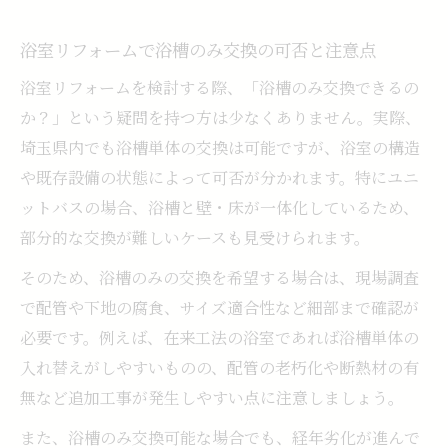
浴槽交換を検討する際の業者選びと相談ポ
イント
浴室リフォームで浴槽のみ交換の可否と注意点
部分的な浴室リフォームの賢い進め方
浴室リフォームを検討する際、「浴槽のみ交換できるの
浴室リフォームで部分交換する際の工事範
か？」という疑問を持つ方は少なくありません。実際、
囲の考え方
埼玉県内でも浴槽単体の交換は可能ですが、浴室の構造
浴室リフォームの部分的な施工で費用を抑
や既存設備の状態によって可否が分かれます。特にユニ
える方法
ットバスの場合、浴槽と壁・床が一体化しているため、
浴室リフォームでユニットバス交換を選ぶ
部分的な交換が難しいケースも見受けられます。
判断基準
そのため、浴槽のみの交換を希望する場合は、現場調査
浴槽のみ交換と全面リフォームの比較ポイ
で配管や下地の腐食、サイズ適合性など細部まで確認が
ント
必要です。例えば、在来工法の浴室であれば浴槽単体の
浴室リフォームでおすすめの部分補修と効
入れ替えがしやすいものの、配管の老朽化や断熱材の有
果的な活用例
無など追加工事が発生しやすい点に注意しましょう。
補助金活用で負担を減らすリフォーム術
また、浴槽のみ交換可能な場合でも、経年劣化が進んで