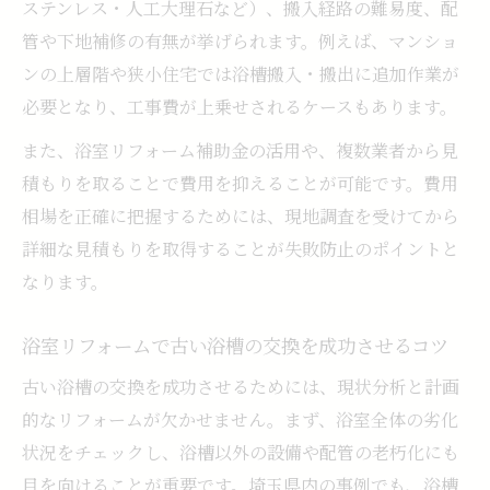
の違い
ステンレス・人工大理石など）、搬入経路の難易度、配
管や下地補修の有無が挙げられます。例えば、マンショ
浴室リフォームで配管工事や処分費が費用
ンの上層階や狭小住宅では浴槽搬入・搬出に追加作業が
に与える影響
必要となり、工事費が上乗せされるケースもあります。
浴室リフォームで費用が高くなるケースと
注意点
また、浴室リフォーム補助金の活用や、複数業者から見
積もりを取ることで費用を抑えることが可能です。費用
浴槽交換リフォームの見積もり項目を正し
相場を正確に把握するためには、現地調査を受けてから
く理解する
詳細な見積もりを取得することが失敗防止のポイントと
リフォーム会社選びで失敗しないポイント
なります。
浴室リフォームで信頼できる会社を見極め
る基準
浴室リフォームで古い浴槽の交換を成功させるコツ
浴室リフォーム会社ランキング活用のポイ
古い浴槽の交換を成功させるためには、現状分析と計画
ント
的なリフォームが欠かせません。まず、浴室全体の劣化
浴室リフォームで口コミや実績を参考にす
状況をチェックし、浴槽以外の設備や配管の老朽化にも
る方法
目を向けることが重要です。埼玉県内の事例でも、浴槽