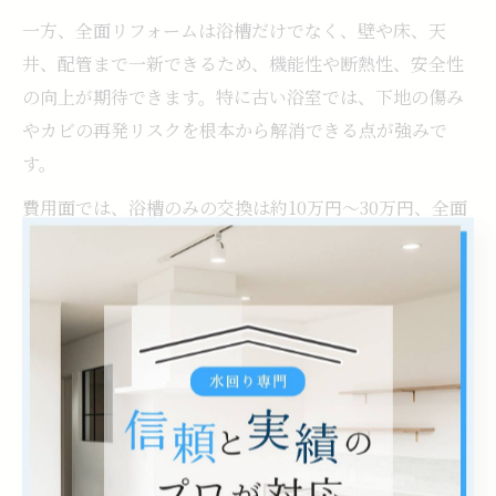
一方、全面リフォームは浴槽だけでなく、壁や床、天
井、配管まで一新できるため、機能性や断熱性、安全性
の向上が期待できます。特に古い浴室では、下地の傷み
やカビの再発リスクを根本から解消できる点が強みで
す。
費用面では、浴槽のみの交換は約10万円～30万円、全面
リフォームは50万円以上が目安となることが多いです
が、設備グレードや施工内容で大きく変動します。自宅
の現状や将来の計画に合わせて、どちらが最適かを見極
めましょう。
浴室リフォームでおすすめの部分補修と効果的な活用
例
浴室リフォームでは、浴槽や壁の部分補修・リペアが費