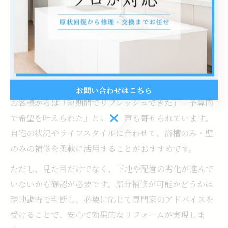
用対効果の高い選択肢です。例えば、浴槽表面の小傷や
ひび割れは、専用塗装や補修材で修復し、美観を回復で
きます。壁や床のカビや汚れも、部分的な張り替えやコ
ーティングで新品同様に仕上げることが可能です。
実際に埼玉県内の賃貸物件では、入退去時の原状回復や
コスト削減を目的に部分補修が多く利用されています。
お問い合わせはこちら
お客様からは「短期間でリフレッシュできた」「予算内
お問い合わせはこちら
で希望を叶えられた」といった声も寄せられています。
自宅の状況やライフスタイルに合わせて、浴槽のみ・壁
のみの補修を柔軟に活用することがおすすめです。
ただし、見た目だけでなく、下地や配管の劣化が進んで
いないかも確認が必要です。部分補修が可能かどうかは
現地調査で判断し、必要に応じて専門家のアドバイスを
受けることで、安心で効果的なリフォームが実現しま