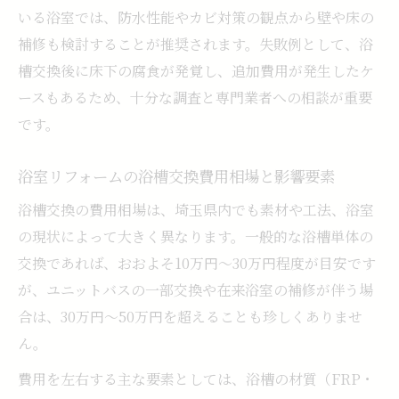
浴室リフォームで利用できる補助金と申請
いる浴室では、防水性能やカビ対策の観点から壁や床の
条件
補修も検討することが推奨されます。失敗例として、浴
浴室リフォームの補助金申請に必要な手続
槽交換後に床下の腐食が発覚し、追加費用が発生したケ
きと流れ
ースもあるため、十分な調査と専門業者への相談が重要
浴室リフォームで補助対象となる工事内容
です。
とは
浴室リフォームの浴槽交換費用相場と影響要素
浴室リフォーム補助金で賢く費用負担を軽
減する方法
浴槽交換の費用相場は、埼玉県内でも素材や工法、浴室
浴室リフォーム会社の補助金サポート体制
の現状によって大きく異なります。一般的な浴槽単体の
を確認する
交換であれば、おおよそ10万円〜30万円程度が目安です
が、ユニットバスの一部交換や在来浴室の補修が伴う場
工事内容で変わる浴槽交換の相場とは
合は、30万円〜50万円を超えることも珍しくありませ
浴室リフォームで工事内容別の費用相場を
ん。
比較
浴室リフォームの浴槽交換とユニットバス
費用を左右する主な要素としては、浴槽の材質（FRP・