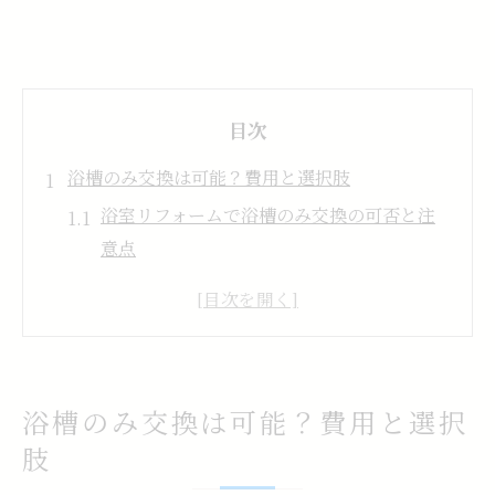
目次
浴槽のみ交換は可能？費用と選択肢
浴室リフォームで浴槽のみ交換の可否と注
意点
浴室リフォームの浴槽交換費用相場と影響
要素
浴室リフォームで古い浴槽の交換を成功さ
せるコツ
浴槽のみ交換は可能？費用と選択
浴室リフォームの交換方法別メリットとデ
肢
メリット