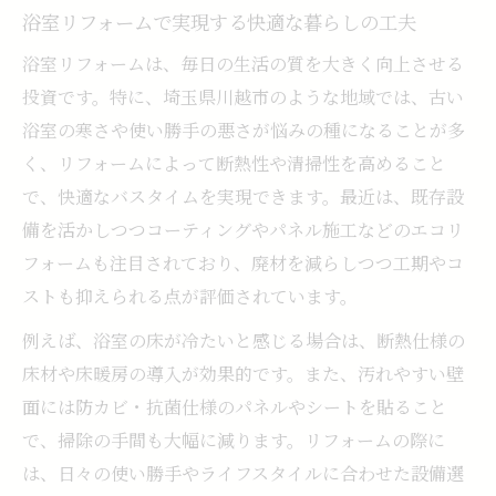
価格を抑えて浴室リフォームを成功させるコツ
浴室リフォームで実現する快適な暮らしの工夫
浴室リフォーム費用を抑える賢い選択肢と
浴室リフォームは、毎日の生活の質を大きく向上させる
は
投資です。特に、埼玉県川越市のような地域では、古い
ユニットバスリフォーム最安値を目指す方
浴室の寒さや使い勝手の悪さが悩みの種になることが多
法
く、リフォームによって断熱性や清掃性を高めること
お風呂リフォーム安く済ませるおすすめア
で、快適なバスタイムを実現できます。最近は、既存設
イデア
備を活かしつつコーティングやパネル施工などのエコリ
工事費込みで安心な浴室リフォームの進め
フォームも注目されており、廃材を減らしつつ工期やコ
方
ストも抑えられる点が評価されています。
コストを意識した浴室リフォームプランの
例えば、浴室の床が冷たいと感じる場合は、断熱仕様の
立て方
床材や床暖房の導入が効果的です。また、汚れやすい壁
お風呂リフォームを安く済ませたい方必見
面には防カビ・抗菌仕様のパネルやシートを貼ること
お風呂リフォーム安く叶えるためのポイン
で、掃除の手間も大幅に減ります。リフォームの際に
ト
は、日々の使い勝手やライフスタイルに合わせた設備選