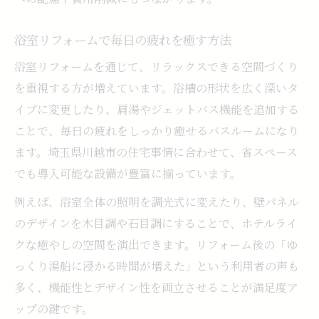
デア
浴室リフォームで毎日の疲れを癒す方法
浴室リフォームで変わる実際の生活シーン
バスルームリフォームの失敗しないポイン
浴室リフォームを通じて、リラックスできる空間づくり
ト
を重視する方が増えています。浴槽の形状を広く深いタ
イプに変更したり、肩湯やジェットバス機能を追加する
ユニットバスリフォーム事例に学ぶ注意点
ことで、毎日の疲れをしっかり癒せるバスルームになり
マンションでの浴室リフォーム実践例紹介
ます。埼玉県川越市の住宅事情に合わせて、省スペース
浴室リフォームで得られる見た目と快適さ
でも導入可能な設備が豊富に揃っています。
埼玉県川越市で選びたい浴室リフォームポイン
例えば、浴室全体の照明を調光式に変えたり、壁パネル
ト
のデザインを木目調や石目調にすることで、ホテルライ
川越市で浴室リフォームを依頼する際の注
クな癒やしの空間を演出できます。リフォーム後の「ゆ
意点
っくり湯船に浸かる時間が増えた」という利用者の声も
地域密着の浴室リフォームサービスの特徴
多く、機能性とデザイン性を両立させることが満足度ア
浴室リフォーム業者選びで大切な比較ポイ
ップの鍵です。