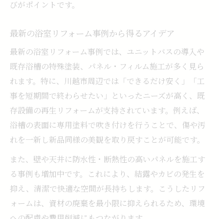
びがポイントです。
ユニットバス 1616激安リフォームの実際
浴室リフォームの費用を抑える具体策
最新の浴室リフォーム事例から得るアイデア
安さと品質両立の浴室リフォームアイデア
最新の浴室リフォーム事例では、ユニットバスの導入や
マンションのお風呂リフォームで得する方
既存浴槽の特殊塗装、パネル・フィルム施工が多く見ら
法
れます。特に、川越市周辺では「できるだけ安く」「工
ユニットバスで理想のバスルームへリフォーム
事を短期間で終わらせたい」といったニーズが高く、既
ユニットバスへリフォームするメリットと
存設備の再生リフォームが支持されています。例えば、
は
浴槽の表面に専用塗料で吹き付けを行うことで、傷や汚
浴室リフォームで理想のバスルームを形に
れを一新し新品同様の美観を取り戻すことが可能です。
ユニットバス価格と工事費込みの確認ポイ
また、壁や天井に防水性・断熱性の高いパネルを施工す
ント
る事例も増加中です。これにより、結露やカビの発生を
バスルームのリフォームで快適性をアップ
抑え、清潔で快適な空間が長持ちします。こうしたリフ
リフォームで選ぶべきユニットバスの特徴
ォームは、資材の廃棄を最小限に抑えられるため、環境
バスルームのリフォーム事例から知る実践アイ
への配慮や費用削減にもつながります。