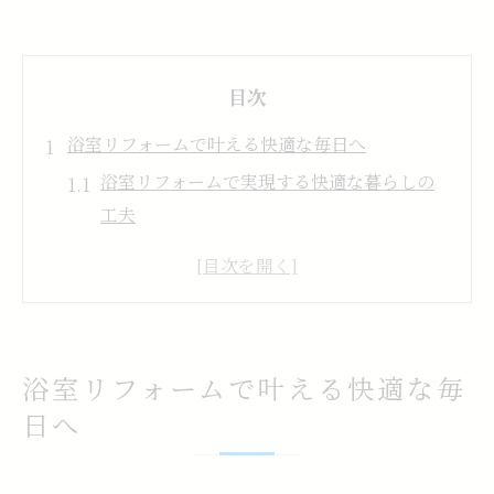
目次
浴室リフォームで叶える快適な毎日へ
浴室リフォームで実現する快適な暮らしの
工夫
最新の浴室リフォーム事例から得るアイデ
ア
浴室リフォームで毎日の疲れを癒す方法
ユニットバス導入で浴室リフォームを手軽
浴室リフォームで叶える快適な毎
に
日へ
断熱性と清掃性が高い浴室リフォームの特
徴