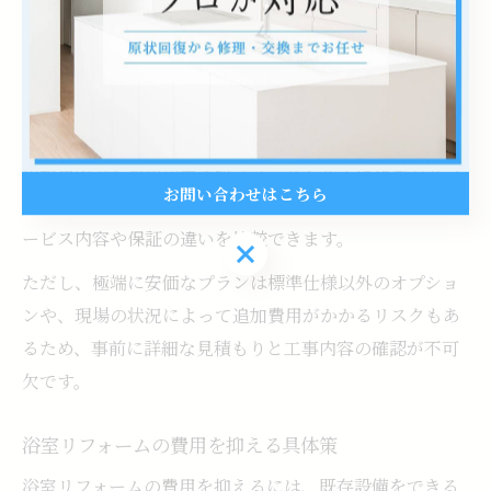
要なポイントとなります。
例えば、既存の浴室の解体から新しいユニットバスの設
置、給排水工事、仕上げまで一括で任せられるパックプ
ランを選ぶと、追加費用の発生を防ぎやすくなります。
川越市内でも複数の業者が「ユニットバス1616激安リフ
お問い合わせはこちら
ォーム」を取り扱っており、相見積もりを取ることでサ
ービス内容や保証の違いを比較できます。
お問い合わせはこちら
ただし、極端に安価なプランは標準仕様以外のオプショ
ンや、現場の状況によって追加費用がかかるリスクもあ
るため、事前に詳細な見積もりと工事内容の確認が不可
欠です。
浴室リフォームの費用を抑える具体策
浴室リフォームの費用を抑えるには、既存設備をできる