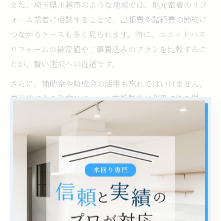
また、埼玉県川越市のような地域では、地元密着のリフ
ォーム業者に相談することで、出張費や諸経費の節約に
つながるケースも多く見られます。特に、ユニットバス
リフォームの最安値や工事費込みのプランを比較するこ
とが、賢い選択への近道です。
さらに、補助金や助成金の活用も忘れてはいけません。
自治体による住宅リフォーム支援制度が利用できる場
合、申請のタイミングや条件を確認し、無理なく予算内
で理想のお風呂空間を目指しましょう。
ユニットバス 1616激安リフォームの実際
ユニットバス「1616」タイプは、標準的なサイズとして
多くの住宅で採用されており、激安リフォームの選択肢
も豊富です。激安といっても、単に価格だけで選ぶので
はなく、工事費込みでどこまで対応してもらえるかが重