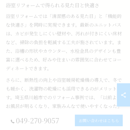
浴室リフォームで得られる見た目と快適さ
浴室リフォームでは「清潔感のある見た目」と「機能的
な快適さ」を同時に実現できます。最新のユニットバス
は、カビが発生しにくい壁材や、汚れが付きにくい床材
など、掃除の負担を軽減する工夫が施されています。ま
た、浴槽の形状やカウンター、水栓金具のデザインも豊
富に選べるため、好みや住まいの雰囲気に合わせてコー
ディネートできます。
さらに、断熱性の向上や浴室暖房乾燥機の導入で、冬で
も暖かく、洗濯物の乾燥にも活用できるのがメリットで
す。埼玉県川越市でのリフォーム事例では、「以前より
お風呂が明るくなり、家族みんなで使いやすくなった」
といった声が多く寄せられています。見た目と快適性の
049-270-9057
お問い合わせはこちら
両立を目指すなら、機能選びとデザインのバランスが重