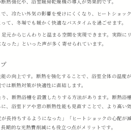
の断熱強化や、浴室暖房乾燥機の導入が効果的です。
断熱と安全性を高める浴室リフォームの発想
とで、冷たい外気の影響を受けにくくなり、ヒートショッ
断熱浴槽が叶える浴室リフォームの効果
よって、冬場でも暖かく快適なバスタイムを過ごせます。
安全性に配慮した浴室リフォームの注意点
、足元からじんわりと温まる空間を実現できます。実際に
ヒートショック対策のための浴室リフォーム
になった」といった声が多く寄せられています。
滑りにくい床材選びと浴室リフォーム
手すり設置で安心な浴室リフォームを実現
ップ
自宅で叶える浴室リフォーム最新アイデア
性能の向上です。断熱を強化することで、浴室全体の温度
省エネも叶える浴室リフォームの新発想
域では断熱対策が快適性に直結します。
最新設備を使った浴室リフォームの魅力
たり、断熱浴槽を設置したりする方法があります。断熱浴
簡単にできる浴室リフォームの工夫集
らに、浴室ドアや窓の断熱性能も見直すことで、より高い
浴室リフォームで癒し空間を実現する方法
度が長持ちするようになった」「ヒートショックの心配が
浴室リフォームで家族の満足度アップ
、長期的な光熱費削減にも役立つ点がメリットです。