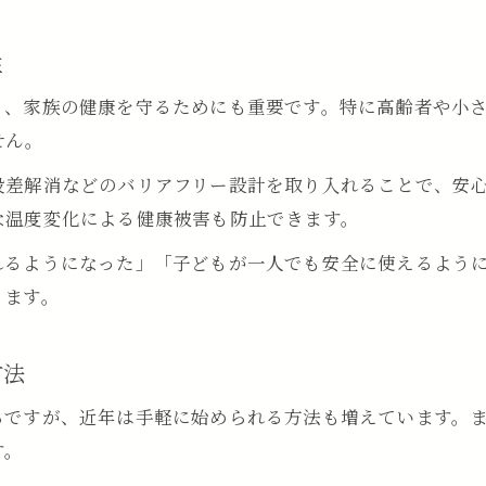
補助金を活用した浴室リフォームのコツ
浴室リフォーム補助金の賢い活用法
性
東松山市で使える浴室リフォーム補助制度
く、家族の健康を守るためにも重要です。特に高齢者や小
自己負担を抑える浴室リフォームの方法
せん。
補助金申請を成功させる浴室リフォーム術
段差解消などのバリアフリー設計を取り入れることで、安
コストダウンできる浴室リフォーム計画
な温度変化による健康被害も防止できます。
家族が安心できる浴室リフォームの選び方
れるようになった」「子どもが一人でも安全に使えるよう
家族構成に合う浴室リフォームの提案
ります。
お問い合わせはこちら
お問い合わせはこちら
高齢者にも優しい浴室リフォームの工夫
安全性重視の浴室リフォームのポイント
方法
小さな子どもが安心できる浴室リフォーム
ちですが、近年は手軽に始められる方法も増えています。
将来を見据えた浴室リフォームの選択基準
す。