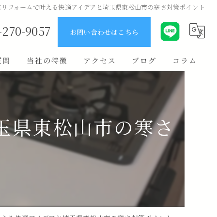
室リフォームで叶える快適アイデアと埼玉県東松山市の寒さ対策ポイント
-270-9057
お問い合わせはこちら
質問
当社の特徴
アクセス
ブログ
コラム
ユニットバス
キッチン
玉県東松山市の寒さ
原状回復
費用
リノベーション