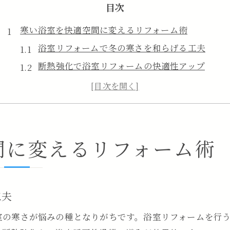
目次
寒い浴室を快適空間に変えるリフォーム術
浴室リフォームで冬の寒さを和らげる工夫
断熱強化で浴室リフォームの快適性アップ
家族の健康守る浴室リフォームの重要性
浴室リフォームを簡単に始めるための方法
失敗しない浴室リフォームのポイント解説
埼玉県東松山市の住環境に合う浴室リフォーム提案
間に変えるリフォーム術
東松山市に最適な浴室リフォームアイデア
住環境を考慮した浴室リフォームの選び方
浴室リフォームと補助金活用の最新情報
工夫
長く快適に暮らすための浴室リフォーム術
室の寒さが悩みの種となりがちです。浴室リフォームを行
家族のライフスタイルに合う浴室リフォーム