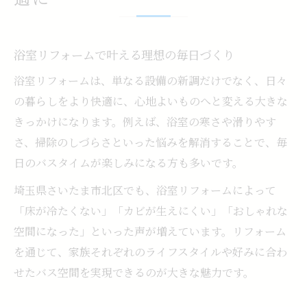
浴室リフォームで日々の疲れを癒やす空間
づくり
おしゃれ空間へ導く浴室のアイデア集
浴室リフォームで叶える理想の毎日づくり
浴室リフォームで実現するおしゃれな空間
浴室リフォームは、単なる設備の新調だけでなく、日々
作り
の暮らしをより快適に、心地よいものへと変える大きな
おしゃれな浴室リフォームの最新アイデア
きっかけになります。例えば、浴室の寒さや滑りやす
特集
さ、掃除のしづらさといった悩みを解消することで、毎
浴室リフォームで人気のデザインテイスト
日のバスタイムが楽しみになる方も多いです。
紹介
埼玉県さいたま市北区でも、浴室リフォームによって
浴室リフォームで選びたいおしゃれな素材
「床が冷たくない」「カビが生えにくい」「おしゃれな
とは
空間になった」といった声が増えています。リフォーム
浴室リフォームで個性を活かすアイデア実
を通じて、家族それぞれのライフスタイルや好みに合わ
例
せたバス空間を実現できるのが大きな魅力です。
掃除が楽になる浴室リフォーム術とは