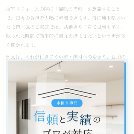
浴室リフォームの際に「掃除の時短」を意識すること
で、日々の負担を大幅に軽減できます。特に埼玉県さい
たま市北区のご家庭では、共働きや子育て世帯も多く、
限られた時間で効率的に掃除を済ませたいという声が多
く聞かれます。
例えば、汚れが付きにくい壁・床材への変更や、目地の
少ないパネル仕様を選ぶことで、カビや水垢の発生を抑
えられます。ユニットバスの導入も人気があり、継ぎ目
が少なく掃除しやすい点が評価されています。
また、浴室ドアやカウンターの形状も工夫できるポイン
トです。下枠がフラットなドアや取り外しできるカウン
ターは、隅々まで簡単に拭き掃除ができるため、忙しい
方にもおすすめです。実際にリフォームされた方からは
「掃除の手間が半分になった」といった声も多く寄せら