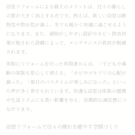
違い
浴室リフォームによる最大のメリットは、日々の暮らし
浴室リフォームで見るべき機能性と価格の
の質が大きく向上する点です。例えば、新しい浴室は断
比較
熱性や防水性が高く、冬でも暖かく快適に過ごせるよう
浴室リフォームで注目したい掃除のしやす
になります。また、掃除がしやすい設計やカビ・防虫対
さ比較
策が施された設備によって、メンテナンスの負担が軽減
バリアフリーも叶う最新浴室リフォームの魅力
されます。
浴室リフォームで実現するバリアフリーの
実際にリフォームを行った利用者からは、「子どもや高
工夫
齢の家族も安心して使える」「カビやゴキブリの心配が
浴室リフォームで家族みんなに優しい空間
減った」「毎日のバスタイムが楽しみになった」といっ
を作る
た声が多く寄せられています。快適な浴室は家族の健康
浴室リフォームで手すりや段差解消を取り
や生活リズムにも良い影響を与え、長期的な満足感につ
入れる
ながります。
浴室リフォームで将来も安心な設計を考え
浴室リフォームで日々の疲れを癒やす空間づくり
る方法