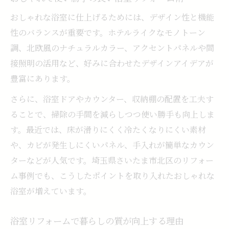
身
おしゃれな浴室に仕上げるためには、デザイン性と機能
浴室リフォームでリラックスできる工夫が
性のバランスが重要です。ホテルライクなモノトーン
満載
調、北欧風のナチュラルカラー、アクセントパネルや間
浴室リフォームで生活感を抑えるデザイン
接照明の活用など、好みに合わせたデザインアイデアが
術
豊富にあります。
浴室リフォームで快適な入浴時間を手に入
さらに、浴室ドアやカウンター、収納棚の配置を工夫す
れる
ることで、掃除の手間を減らしつつ使い勝手も向上しま
TOTOとLIXILの違いがわかる浴室比較ポイン
す。最近では、床が滑りにくく冷たくなりにくい素材
ト
や、カビが発生しにくいパネル、手入れが簡単なカウン
浴室リフォームで重視したいメーカー比較
ターなどが人気です。埼玉県さいたま市北区のリフォー
の視点
ム事例でも、こうしたポイントを取り入れたおしゃれな
TOTOとLIXILの浴室リフォームで異なる特
浴室が増えています。
徴点
浴室リフォーム選びで迷うTOTOとLIXILの
浴室リフォームで暮らしの質が向上する理由