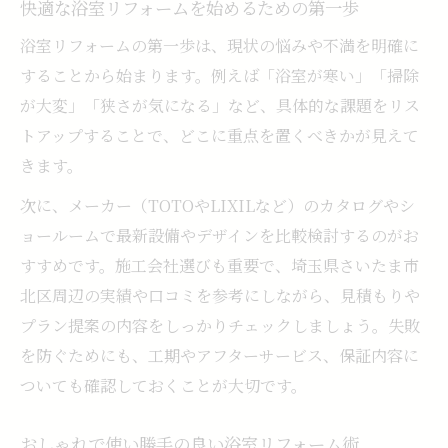
快適な浴室リフォームを始めるための第一歩
浴室リフォームで掃除が時短できる工夫集
浴室リフォームでカビ対策も簡単になる方
浴室リフォームの第一歩は、現状の悩みや不満を明確に
法
することから始まります。例えば「浴室が寒い」「掃除
浴室リフォームで床やドアの掃除が楽にな
が大変」「狭さが気になる」など、具体的な課題をリス
る術
トアップすることで、どこに重点を置くべきかが見えて
きます。
浴室リフォームで衛生的な浴室を維持する
コツ
次に、メーカー（TOTOやLIXILなど）のカタログやシ
浴室リフォームで浮かせる収納を取り入れ
ョールームで最新設備やデザインを比較検討するのがお
る利点
すすめです。施工会社選びも重要で、埼玉県さいたま市
北区周辺の実績や口コミを参考にしながら、見積もりや
埼玉県さいたま市北区で叶える癒やしのバス空
プラン提案の内容をしっかりチェックしましょう。失敗
間
を防ぐためにも、工期やアフターサービス、保証内容に
浴室リフォームで実現する癒やしの空間作
ついても確認しておくことが大切です。
り
浴室リフォームでこだわりのバス空間に変
おしゃれで使い勝手の良い浴室リフォーム術