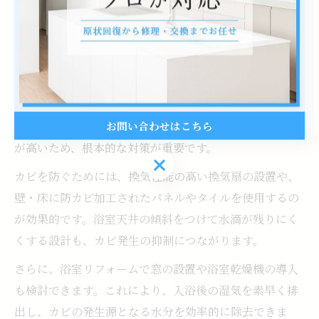
れています。
浴室リフォームでカビ対策も簡単になる方法
浴室のカビ対策は、リフォーム時に構造や素材選びを工
夫することで、劇的に楽になります。特に湿度が高くな
お問い合わせはこちら
りがちな埼玉県さいたま市北区では、カビ発生のリスク
が高いため、根本的な対策が重要です。
お問い合わせはこちら
カビを防ぐためには、換気性能の高い換気扇の設置や、
壁・床に防カビ加工されたパネルやタイルを使用するの
が効果的です。浴室天井の傾斜をつけて水滴が残りにく
くする設計も、カビ発生の抑制につながります。
さらに、浴室リフォームで窓の設置や浴室乾燥機の導入
も検討できます。これにより、入浴後の湿気を素早く排
出し、カビの発生源となる水分を効率的に除去できま