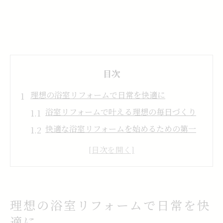
目次
理想の浴室リフォームで日常を快適に
浴室リフォームで叶える理想の毎日づくり
快適な浴室リフォームを始めるための第一
歩
おしゃれで使い勝手の良い浴室リフォーム
術
浴室リフォームで暮らしの質が向上する理
理想の浴室リフォームで日常を快
由
適に