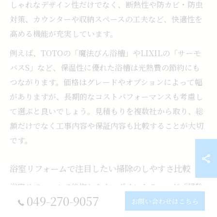
しゃれなデザイン性だけでなく、断熱性や防カビ・防虫
対策、カウンターや収納スペースの工夫など、快適性を
高める機能が充実しています。
例えば、TOTOの「魔法びん浴槽」やLIXILの「サーモ
バスS」など、保温性に優れた浴槽は光熱費の節約にも
つながります。価格はグレードやオプションによって幅
がありますが、長期的なコストパフォーマンスも考慮し
て選ぶと良いでしょう。見積もりを複数社から取り、総
額だけでなく工事内容や保証内容も比較することが大切
です。
浴室リフォームで注目したい掃除のしやすさ比較
浴室リフォームで後悔しやすいポイントの一つが「掃除
049-270-9057
のしやすさ」です。カビや水アカが発生しやすい浴室で
お問い合わせはこちら
は、お手入れの負担を減らす工夫が快適さに直結しま