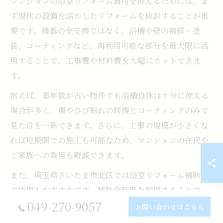
マンションの浴室リフォーム費用を抑えるためには、ま
ず現状の設備を活かしたリフォームを検討することが重
要です。機器の全交換ではなく、浴槽や壁の補修・塗
装、コーティングなど、再利用可能な部分を最大限に活
用することで、工事費や材料費を大幅にカットできま
す。
例えば、築年数が古い物件でも浴槽自体は十分に使える
場合が多く、傷やひび割れの修復とコーティングのみで
見た目を一新できます。さらに、工事の規模が小さくな
れば短期間での施工も可能なため、マンションの住民や
ご家族への負担も軽減できます。
また、埼玉県さいたま市北区では浴室リフォーム補助金
の活用もおすすめです。補助金制度を利用することで、
049-270-9057
自己負担額を抑えながら最新の設備導入が実現しやすく
お問い合わせはこちら
なります。リフォーム会社に相談する際は、補助金対象