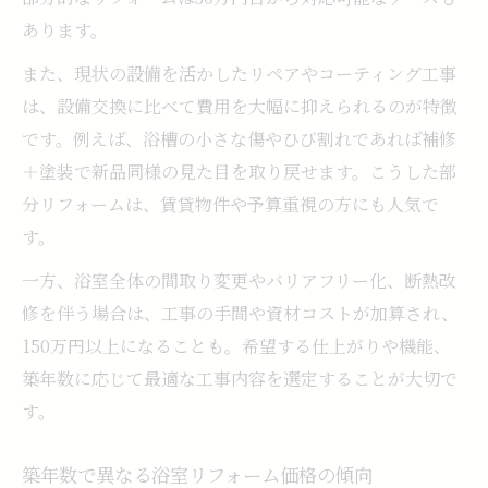
みの実態
あります。
見積もりから完成までの浴室リフォーム手
また、現状の設備を活かしたリペアやコーティング工事
順
は、設備交換に比べて費用を大幅に抑えられるのが特徴
マンションでもお得な浴室リフォームを実現す
です。例えば、浴槽の小さな傷やひび割れであれば補修
る秘訣
＋塗装で新品同様の見た目を取り戻せます。こうした部
マンションの浴室リフォーム費用を抑える
分リフォームは、賃貸物件や予算重視の方にも人気で
コツ
す。
マンションでできる浴室リフォーム格安プ
一方、浴室全体の間取り変更やバリアフリー化、断熱改
ランの選び方
修を伴う場合は、工事の手間や資材コストが加算され、
ユニットバスリフォーム最安値を見つける
150万円以上になることも。希望する仕上がりや機能、
方法
築年数に応じて最適な工事内容を選定することが大切で
工事費込みで安心なマンション浴室リフォ
す。
ーム術
浴室リフォームでマンションの価値を高め
築年数で異なる浴室リフォーム価格の傾向