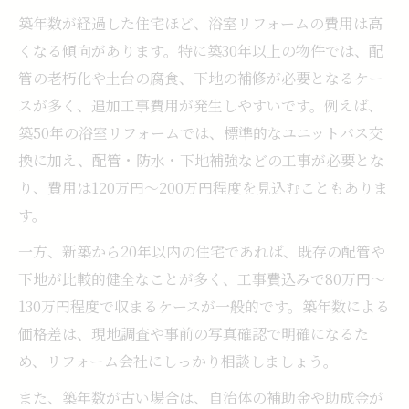
る方法
築年数が経過した住宅ほど、浴室リフォームの費用は高
この場所で信頼できる浴室リフォームの判断基
くなる傾向があります。特に築30年以上の物件では、配
準
管の老朽化や土台の腐食、下地の補修が必要となるケー
浴室リフォーム会社ランキングを参考にす
スが多く、追加工事費用が発生しやすいです。例えば、
る理由
築50年の浴室リフォームでは、標準的なユニットバス交
換に加え、配管・防水・下地補強などの工事が必要とな
信頼できる浴室リフォーム会社の選び方ポ
り、費用は120万円〜200万円程度を見込むこともありま
イント
す。
口コミや実績で見極める浴室リフォームの
安心感
一方、新築から20年以内の住宅であれば、既存の配管や
現地調査と説明の丁寧さで判断するリフォ
下地が比較的健全なことが多く、工事費込みで80万円〜
ーム会社
130万円程度で収まるケースが一般的です。築年数による
価格差は、現地調査や事前の写真確認で明確になるた
アフターサービスが充実した浴室リフォー
め、リフォーム会社にしっかり相談しましょう。
ム会社
また、築年数が古い場合は、自治体の補助金や助成金が