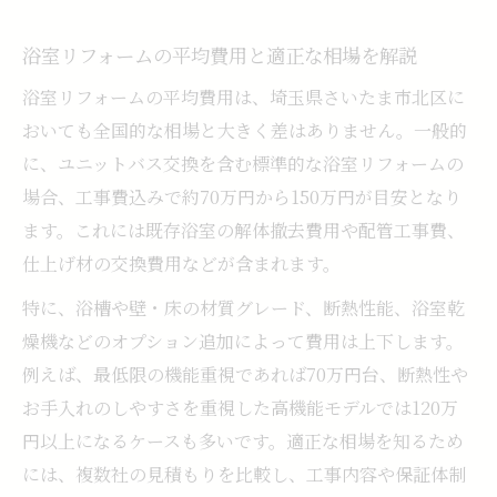
予算重視で叶える賢い浴室リフォーム術
浴室リフォームを安く抑えるための工夫と
浴室リフォームの平均費用と適正な相場を解説
実例
浴室リフォームの平均費用は、埼玉県さいたま市北区に
工事費込みでお得な浴室リフォームの選び
おいても全国的な相場と大きく差はありません。一般的
方
に、ユニットバス交換を含む標準的な浴室リフォームの
ユニットバスリフォーム最安値の探し方と
場合、工事費込みで約70万円から150万円が目安となり
コツ
ます。これには既存浴室の解体撤去費用や配管工事費、
お風呂リフォーム格安プランのメリットと
仕上げ材の交換費用などが含まれます。
注意
特に、浴槽や壁・床の材質グレード、断熱性能、浴室乾
浴室リフォーム費用を抑えたい方のポイン
燥機などのオプション追加によって費用は上下します。
ト
例えば、最低限の機能重視であれば70万円台、断熱性や
補助金を活かした工事費込み浴室リフォーム徹
お手入れのしやすさを重視した高機能モデルでは120万
底解説
円以上になるケースも多いです。適正な相場を知るため
さいたま市の浴室リフォーム補助金活用方
には、複数社の見積もりを比較し、工事内容や保証体制