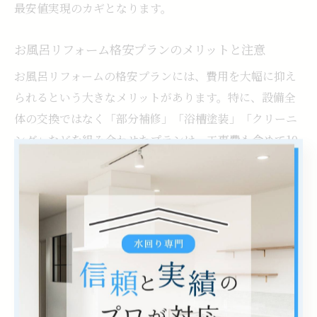
最安値実現のカギとなります。
お風呂リフォーム格安プランのメリットと注意
お風呂リフォームの格安プランには、費用を大幅に抑え
られるという大きなメリットがあります。特に、設備全
体の交換ではなく「部分補修」「浴槽塗装」「クリーニ
ング」などを組み合わせたプランは、工事費も含めて10
万円台から実現可能です。
ただし、格安プランを選ぶ際にはいくつかの注意点があ
ります。まず、施工範囲が限定されている場合、将来の
追加修繕が必要になる可能性があります。また、保証や
アフターサービスが十分かどうかも必ず確認しましょ
う。格安だからといって、耐久性や仕上がり品質が犠牲
になっていないか、実際の施工事例や口コミを参考にす
るのが安心です。