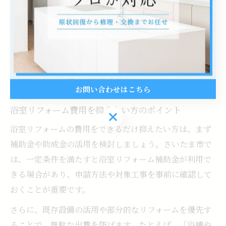
ユーザーの声として、「格安プランで新築のような美し
さを取り戻せた」「低予算でも十分満足できた」といっ
た好評も多い一方、施工内容の確認不足によるトラブル
も報告されています。希望と予算に合わせて、納得でき
る内容かどうか慎重に見極めましょう。
お問い合わせはこちら
浴室リフォーム費用を抑えたい方のポイント
お問い合わせはこちら
浴室リフォームの費用をできるだけ抑えたい方は、まず
補助金や助成金の活用を検討しましょう。さいたま市で
は、一定条件を満たすと浴室リフォーム補助金が利用で
きる場合があり、申請方法や対象工事を事前に確認して
おくことが重要です。
さらに、既存設備の活用や部分的なリフォームを優先す
ることで、無駄な出費を防げます。たとえば、「浴槽や