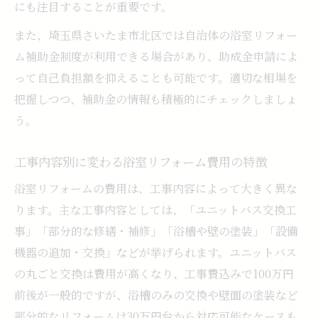
法
にも注目することが重要です。
補助金申請で知っておきたい浴室リフォー
また、埼玉県さいたま市北区では自治体の浴室リフォー
ムの条件
ム補助金制度が利用できる場合があり、助成金申請によ
工事費込みで賢く利用する浴室リフォーム
って自己負担額を抑えることも可能です。適切な相場を
補助金
把握しつつ、補助金の情報も積極的にチェックしましょ
浴室リフォーム補助金と自己負担額の違い
う。
ユニットバス工事費込みの補助金対象事例
工事内容別に変わる浴室リフォーム費用の特徴
快適浴室へ変身するユニットバス交換の流れ
浴室リフォームの費用は、工事内容によって大きく異な
ユニットバス交換で浴室リフォームを成功
ります。主な工事内容としては、「ユニットバス交換工
させる流れ
事」「部分的な修繕・補修」「浴槽や壁の塗装」「設備
工事費込みで分かるユニットバス交換のポ
機器の追加・交換」などが挙げられます。ユニットバス
イント
の丸ごと交換は費用が高くなり、工事費込みで100万円
浴室リフォーム会社選びと施工の注意点
前後が一般的ですが、浴槽のみの交換や壁面の塗装など
ユニットバスリフォームの価格と工事費込
部分的なリフォームは30万円台から対応可能なケースも