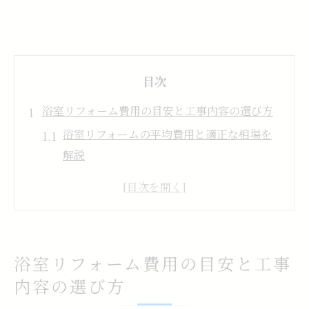
目次
浴室リフォーム費用の目安と工事内容の選び方
浴室リフォームの平均費用と適正な相場を
解説
工事内容別に変わる浴室リフォーム費用の
特徴
築年数で異なる浴室リフォーム価格の傾向
見積もり比較で分かる浴室リフォーム費用
浴室リフォーム費用の目安と工事
の内訳
内容の選び方
浴室リフォーム会社選びで失敗しない方法