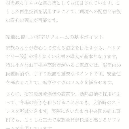
埼玉県さいたま市中央区で考える快適浴室の形
材を減らすエコな選択肢としても注目されています。こ
浴室リフォームで叶う快適な暮らしの新提
うした再生技術を活用することで、環境への配慮と家族
案
の安心の両立が可能です。
地域ニーズに応える浴室リフォームのポイ
家族に優しい浴室リフォームの基本ポイント
ント
さいたま市中央区で快適浴室を実現する方
家族みんなが安心して使える浴室を目指すなら、バリア
法
フリー設計や滑りにくい床材の導入が基本となります。
特に小さなお子様や高齢者がいるご家庭では、浴室内の
生活スタイルに合う浴室リフォームのアイ
段差解消や、手すり設置も重要なポイントです。安全性
デア集
を高めることで、転倒やケガのリスクを減らせます。
最新設備を活用した浴室リフォームの実践
例
さらに、浴室暖房乾燥機の設置や、断熱浴槽の採用によ
って、冬場の寒さを和らげることができ、入浴時のスト
温かみある浴室空間へのリフォーム実例紹介
レスを軽減できます。実際にさいたま市中央区の施工事
浴室リフォームで温かみ感じる空間を演出
例でも、こうした工夫で家族全員が快適と感じるリフォ
実例から学ぶ快適な浴室リフォームの工夫
ームが実現しています。