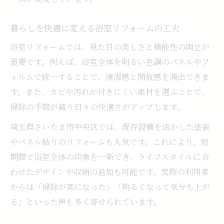
点
浴室リフォームで冬場も快適な入浴を実現
暮らしを快適に変える浴室リフォームの工夫
温もりと安心感を両立した浴室リフォーム
浴室リフォームでは、見た目の美しさと機能性の両立が
例
重要です。例えば、浴室全体を明るい色調のパネルやフ
心地よさを追求した浴室リフォームの実践
ィルムで統一することで、清潔感と開放感を演出できま
法
す。また、カビや汚れが付きにくい素材を選ぶことで、
滑りにくい床選びで差がつく浴室リフォーム
掃除の手間が減り日々の快適さがアップします。
滑りにくい床材で浴室リフォームの安全性
埼玉県さいたま市中央区では、既存設備を活かした塗装
向上
やパネル貼りのリフォームも人気です。これにより、短
浴室リフォームで選ぶべき床材のポイント
期間で浴室全体の印象を一新でき、ライフスタイルに合
安心を高める浴室リフォーム床選びのコツ
わせたデザインや収納の追加も可能です。実際の利用者
家族の安全を守る浴室リフォーム床材比較
からは「掃除が楽になった」「明るくなって気分も上が
浴室リフォームで失敗しない床材選定の秘
る」といった声も多く寄せられています。
訣