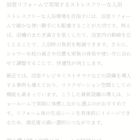
浴室リフォームで実現するストレスフリーな入浴
理想を実現するための浴室リフォームポイント
ストレスフリーな入浴環境を目指すには、浴室リフォー
浴室リフォームで理想を叶える計画の立て
ムで細かな使い勝手にも配慮することが大切です。例え
方
ば、浴槽のまたぎ高さを低くしたり、浴室内の動線を広
快適性とデザイン性を両立する浴室リフォ
くとることで、入浴時の負担を軽減できます。さらに、
ーム
シャワー水栓の高さや位置も家族の身長や使い方に合わ
家族の希望を反映した浴室リフォームの進
せて調整することで、快適性が向上します。
め方
最近では、浴室テレビやミストサウナなどの設備を導入
浴室リフォームで後悔しないポイント整理
する事例も増えており、リラクゼーション空間としての
施工事例から学ぶ浴室リフォーム成功の秘
機能も高まっています。こうした最新設備の導入は、シ
訣
ョールームで実際に体感しながら選ぶのがおすすめで
す。リフォーム後の生活シーンを具体的にイメージでき
るため、満足度の高い選択につながります。