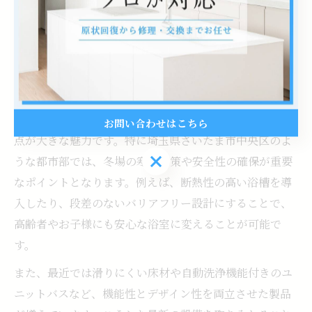
快適浴室の形
浴室リフォームで叶う快適な暮らしの新提案
浴室リフォームは、単なる設備の交換だけでなく、家族
一人ひとりが心地よく過ごせる空間づくりを実現できる
お問い合わせはこちら
点が大きな魅力です。特に埼玉県さいたま市中央区のよ
お問い合わせはこちら
うな都市部では、冬場の寒さ対策や安全性の確保が重要
なポイントとなります。例えば、断熱性の高い浴槽を導
入したり、段差のないバリアフリー設計にすることで、
高齢者やお子様にも安心な浴室に変えることが可能で
す。
また、最近では滑りにくい床材や自動洗浄機能付きのユ
ニットバスなど、機能性とデザイン性を両立させた製品