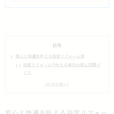
目次
安心と快適を叶える浴室リフォーム術
浴室リフォームで叶える毎日の安心空間づ
くり
家族に優しい浴室リフォームの基本ポイン
ト
暮らしを快適に変える浴室リフォームの工
夫
安心と快適を叶える浴室リフォー
浴室リフォームで実現するストレスフリー