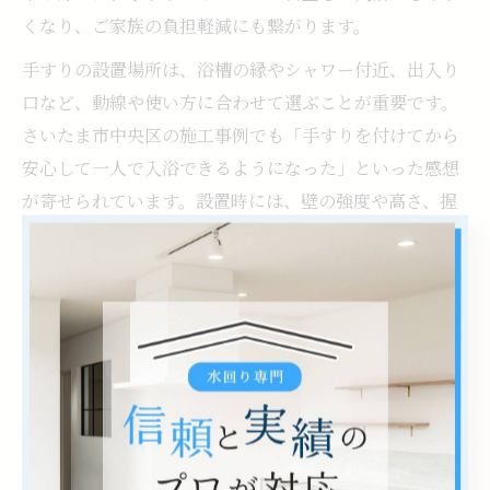
くなり、ご家族の負担軽減にも繋がります。
手すりの設置場所は、浴槽の縁やシャワー付近、出入り
口など、動線や使い方に合わせて選ぶことが重要です。
さいたま市中央区の施工事例でも「手すりを付けてから
安心して一人で入浴できるようになった」といった感想
が寄せられています。設置時には、壁の強度や高さ、握
りやすい形状なども考慮しましょう。
手すりは後付けも可能なため、リフォームのタイミング
を逃しても追加工事がしやすい点もメリットです。家族
構成や将来の生活変化を見据え、最適な手すり設置を検
討してください。
埼玉県さいたま市中央区で考える