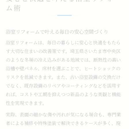
ム術
な入浴
安心感が続く浴室リフォームの秘訣とは
家族の安全性を高める最新リフォーム案
浴室リフォームで叶える毎日の安心空間づくり
浴室リフォームで家族の安全性を強化する
浴室リフォームは、毎日の暮らしに安心と快適をもたら
アイデア
す大切な住まいの改善策です。埼玉県さいたま市中央区
滑りにくい床採用で安心な浴室リフォーム
のような冬場の冷え込みがある地域では、断熱性の高い
実践法
浴槽や壁パネル、床材を選ぶことで、ヒートショックの
段差解消がもたらす浴室リフォームの安全
リスクを低減できます。また、古い浴室設備の交換だけ
効果
でなく、既存設備のリペアやコーティングなどを活用す
浴室リフォームでヒートショック対策を徹
れば、コストや工期を抑えつつ新品のような美観と機能
底強化
性を実現できます。
手すり設置による浴室リフォームの安全向
実際、表面の細かな傷や汚れが気になる場合も、専門業
上術
者による補修や特殊塗装で解決できるケースが多く、廃