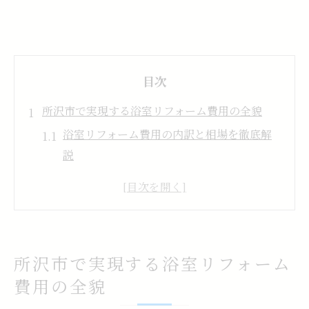
目次
所沢市で実現する浴室リフォーム費用の全貌
浴室リフォーム費用の内訳と相場を徹底解
説
所沢市で選ばれる浴室リフォーム工事内容
浴室リフォームの価格帯と見積もりの見方
リフォーム所沢で比較する費用とサービス
浴室リフォームの費用差が生まれる理由
所沢市で実現する浴室リフォーム
浴室リフォームが100万円で叶う範囲を解説
費用の全貌
浴室リフォーム100万円でできる工事内容