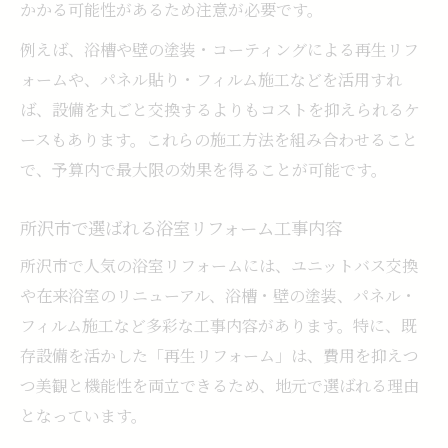
相見積もりで浴室リフォーム費用を最適化
かかる可能性があるため注意が必要です。
リフォーム所沢で得する補助金や制度活用
例えば、浴槽や壁の塗装・コーティングによる再生リフ
浴室リフォームの費用交渉ポイント解説
ォームや、パネル貼り・フィルム施工などを活用すれ
ば、設備を丸ごと交換するよりもコストを抑えられるケ
配管や土台補修を伴う浴室リフォームの注意点
ースもあります。これらの施工方法を組み合わせること
浴室リフォームで配管補修が必要な理由
で、予算内で最大限の効果を得ることが可能です。
土台補修を含む浴室リフォームのポイント
隠れた追加費用に注意したい浴室リフォー
所沢市で選ばれる浴室リフォーム工事内容
ム
所沢市で人気の浴室リフォームには、ユニットバス交換
築年数が古い家の配管交換リスクと対策
や在来浴室のリニューアル、浴槽・壁の塗装、パネル・
浴室リフォーム費用に影響する工事内容
フィルム施工など多彩な工事内容があります。特に、既
安心して任せたい最新浴室リフォーム事例紹介
存設備を活かした「再生リフォーム」は、費用を抑えつ
浴室リフォームで叶えた快適な暮らし事例
つ美観と機能性を両立できるため、地元で選ばれる理由
所沢で人気の浴室リフォーム実例を紹介
となっています。
浴室リフォーム費用と満足度の関係を解説