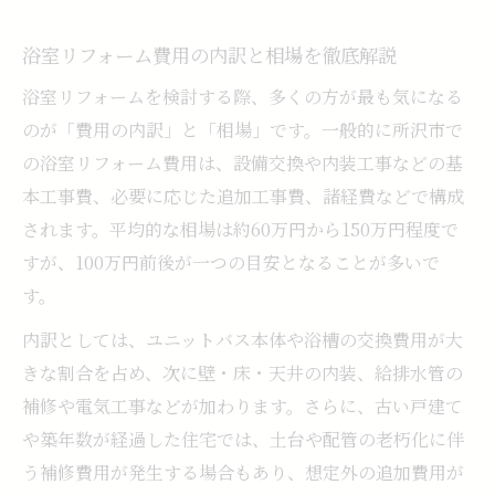
標準工事と追加費用の違いを知るポイント
浴室リフォーム費用の内訳と相場を徹底解説
100万円以内で選べる浴室リフォーム例
リフォーム所沢でコスパ重視の選択肢
浴室リフォームを検討する際、多くの方が最も気になる
浴室リフォーム費用の抑え方と注意点
のが「費用の内訳」と「相場」です。一般的に所沢市で
の浴室リフォーム費用は、設備交換や内装工事などの基
築年数が古い家の浴室改修ポイントとは
本工事費、必要に応じた追加工事費、諸経費などで構成
築年数が古い浴室リフォームの注意点
されます。平均的な相場は約60万円から150万円程度で
古い戸建の浴室リフォーム費用の実際
すが、100万円前後が一つの目安となることが多いで
土台や配管老朽化に強い浴室リフォーム
す。
築年数別に見る浴室リフォームのポイント
内訳としては、ユニットバス本体や浴槽の交換費用が大
所沢 戸 建で選ぶ安心のリフォーム方法
きな割合を占め、次に壁・床・天井の内装、給排水管の
リフォーム所沢周辺で費用を抑えるコツ
補修や電気工事などが加わります。さらに、古い戸建て
浴室リフォーム費用を抑える賢い方法
や築年数が経過した住宅では、土台や配管の老朽化に伴
所沢周辺で選べるリフォーム業者の比較
う補修費用が発生する場合もあり、想定外の追加費用が