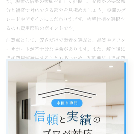
す。現状の浴室の状態を正しく把握し、交換が必要な部
分と補修で対応できる部分を見極めましょう。設備のグ
レードやデザインにこだわりすぎず、標準仕様を選択す
るのも費用節約のポイントです。
注意点として、安さだけで業者を選ぶと、品質やアフタ
ーサポートが不十分な場合があります。また、解体後に
追加費用が発生することも多いため、契約前に「追加費
用の発生条件」「保証内容」「工期」などをしっかり確
認しましょう。信頼できる地元業者と綿密に打ち合わせ
を行い、納得したうえでリフォームを進めることが失敗
を防ぐポイントです。
築年数が古い家の浴室改修ポイン
トとは