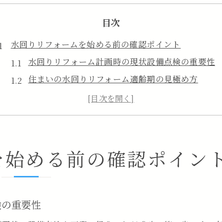
目次
水回りリフォームを始める前の確認ポイント
水回りリフォーム計画時の現状設備点検の重要性
住まいの水回りリフォーム適齢期の見極め方
水回りリフォーム前の業者選びで失敗しない方法
水回りリフォームを検討する際の予算と補助金情
水回りリフォーム着手前の見積もり比較ポイント
秩父市で補助金を活用する実践的手順
を始める前の確認ポイン
水回りリフォーム補助金申請の流れと必要書類
秩父市のリフォーム補助金対象要件を徹底解説
水回りリフォーム費用を抑える補助金活用術
検の重要性
水回りリフォームで抽選制度を利用する際の注意