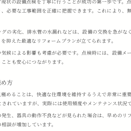
ず現状の設備点検を丁寧に行うことが成功の第一歩です。
申請前に確認したい水回りリフォーム補助制度情
り、必要な工事範囲を正確に把握できます。これにより、
初めての方へ水回りリフォームの進め方解説
初めての水回りリフォーム手順と基本知識
ングの劣化、排水管の水漏れなどは、設備の交換を急がな
水回りリフォーム業者選定時のチェックポイント
トを抑えた最適なリフォームプランが立てられます。
水回りリフォーム相談から着工までの流れ
や気候による影響も考慮が必要です。点検時には、設備メ
水回りリフォームの見積もり依頼時の注意点
うことも安心につながります。
水回りリフォーム事例に学ぶ成功パターン
毎日の安心を支える水回りリフォームの最新情報
極め方
水回りリフォームで実現する安全で快適な暮らし
見極めることは、快適な住環境を維持するうえで非常に重
最新設備を活用した水回りリフォーム事例紹介
安とされていますが、実際には使用頻度やメンテナンス状況
水回りリフォームの耐用年数とメンテナンス法
の発生、器具の動作不良などが見られた場合は、早めのリ
水回りリフォームでよくあるトラブル回避策
の相談が増加しています。
水回りリフォーム後の安心感を高める工夫