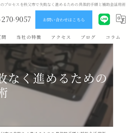
ムのプロセスを秩父市で失敗なく進めるための具体的手順と補助金活用術
-270-9057
お問い合わせはこちら
質問
当社の特徴
アクセス
ブログ
コラム
ユニットバス
キッチン
敗なく進めるための
原状回復
術
費用
リノベーション