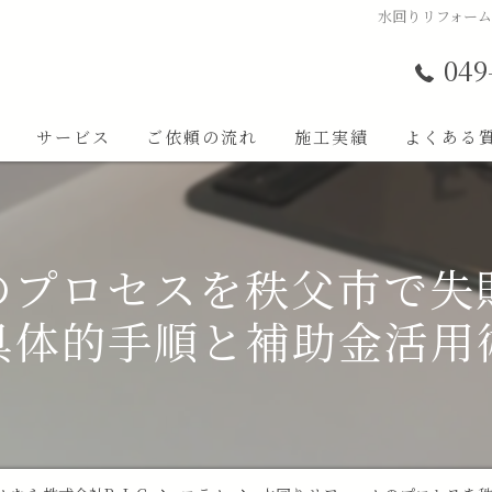
水回りリフォー
049
ト
サービス
ご依頼の流れ
施工実績
よくある
のプロセスを秩父市で失
具体的手順と補助金活用