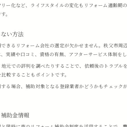
フリー化など、ライフスタイルの変化もリフォーム適齢期
助成制度を利用したコストを抑える秘訣とは
です。
水回りリフォーム費用節約に役立つ助成制度活用
水回りリフォーム助成金申請で失敗しないポイン
しない方法
水回りリフォーム対象工事の賢い選び方
頼できるリフォーム会社の選定が欠かせません。秩父市周
水回りリフォームに強い業者と助成制度の関係性
は、実績や口コミ、資格の有無、アフターサービス体制を
水回りリフォーム補助金審査で重視される点
、地元での評判を調べたりすることで、依頼後のトラブル
水回りリフォーム費用やプロセスの失敗回避術
を比較することもポイントです。
お問い合わせはこちら
お問い合わせはこちら
水回りリフォームで予算オーバーを防ぐ対策
用する場合、補助対象となる登録業者かどうかもチェック
水回りリフォームの失敗事例から学ぶ注意点
水回りリフォーム契約前に確認したい項目
水回りリフォームのトラブルを未然に防ぐ方法
と補助金情報
水回りリフォームで安心できるプロセス管理術
討と同時に市のリフォーム補助金制度を活用することで、