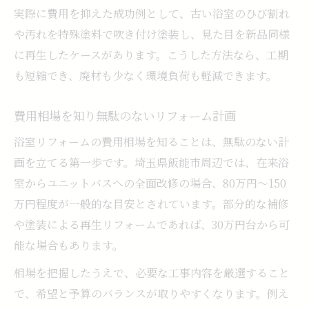
水回り全体を見据えた浴室リフォーム費用
実際に費用を抑えた成功例として、古い浴室のひび割れ
診断
や汚れを特殊塗料で吹き付け塗装し、見た目を新品同様
に再生したケースがあります。こうした方法なら、工期
見積もり比較で納得の浴室リフォーム費用
も短縮でき、廃材も少なく環境負荷も軽減できます。
に
費用を比較し納得の浴室リフォームを実現
費用相場を知り無駄のないリフォーム計画
複数業者の費用比較で浴室リフォームを成
浴室リフォームの費用相場を知ることは、無駄のない計
功
画を立てる第一歩です。埼玉県飯能市周辺では、在来浴
浴室リフォームの見積もり比較ポイント解
室からユニットバスへの全面改修の場合、80万円～150
説
万円程度が一般的な目安とされています。部分的な補修
施工内容と費用のバランスを見極めるコツ
や塗装による再生リフォームであれば、30万円台から可
浴室リフォーム費用の違いを比較して判断
能な場合もあります。
地元業者との比較で納得の浴室リフォーム
相場を把握したうえで、必要な工事内容を厳選すること
安心して頼める浴室リフォーム業者の見極め方
で、希望と予算のバランスが取りやすくなります。例え
信頼できる浴室リフォーム業者の選び方