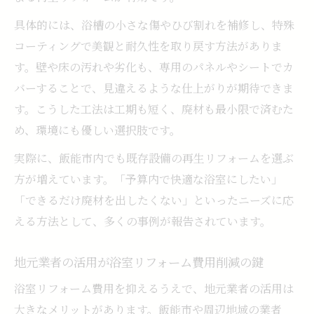
介
浴室リフォーム費用の交渉術とポイント
具体的には、浴槽の小さな傷やひび割れを補修し、特殊
コーティングで美観と耐久性を取り戻す方法がありま
リフォーム費用を抑えるための最新動向解
す。壁や床の汚れや劣化も、専用のパネルやシートでカ
説
バーすることで、見違えるような仕上がりが期待できま
す。こうした工法は工期も短く、廃材も最小限で済むた
め、環境にも優しい選択肢です。
実際に、飯能市内でも既存設備の再生リフォームを選ぶ
方が増えています。「予算内で快適な浴室にしたい」
「できるだけ廃材を出したくない」といったニーズに応
える方法として、多くの事例が報告されています。
地元業者の活用が浴室リフォーム費用削減の鍵
浴室リフォーム費用を抑えるうえで、地元業者の活用は
大きなメリットがあります。飯能市や周辺地域の業者