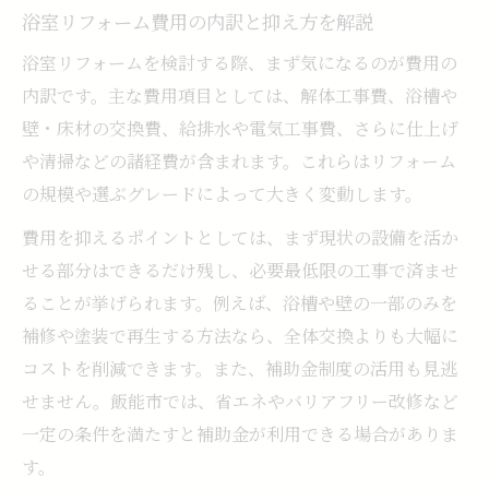
補助金申請時に注意したい浴室リフォーム
浴室リフォーム費用の内訳と抑え方を解説
条件
浴室リフォームを検討する際、まず気になるのが費用の
補助金利用で賢く浴室リフォーム費用を節
内訳です。主な費用項目としては、解体工事費、浴槽や
約
壁・床材の交換費、給排水や電気工事費、さらに仕上げ
浴室リフォーム補助金の申請方法と必要書
や清掃などの諸経費が含まれます。これらはリフォーム
類
の規模や選ぶグレードによって大きく変動します。
補助金対象となる浴室リフォーム工事の特
費用を抑えるポイントとしては、まず現状の設備を活か
徴
せる部分はできるだけ残し、必要最低限の工事で済ませ
理想の浴室へ導くリフォーム費用診断ガイド
ることが挙げられます。例えば、浴槽や壁の一部のみを
浴室リフォーム費用診断で予算の最適化を
補修や塗装で再生する方法なら、全体交換よりも大幅に
実現
コストを削減できます。また、補助金制度の活用も見逃
せません。飯能市では、省エネやバリアフリー改修など
現状調査から始めるリフォーム費用の把握
一定の条件を満たすと補助金が利用できる場合がありま
浴室リフォーム費用と機能性のバランスを
す。
考える