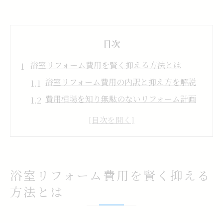
目次
浴室リフォーム費用を賢く抑える方法とは
浴室リフォーム費用の内訳と抑え方を解説
費用相場を知り無駄のないリフォーム計画
現状設備の活用でリフォーム費用を節約
地元業者の活用が浴室リフォーム費用削減
の鍵
複数見積もりで適正な浴室リフォーム費用
浴室リフォーム費用を賢く抑える
を把握
方法とは
補助金活用による浴室リフォームのポイント
浴室リフォームで使える補助金制度の種類