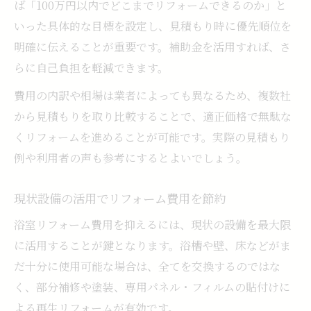
ば「100万円以内でどこまでリフォームできるのか」と
業者選びで失敗しないための浴室リフォー
いった具体的な目標を設定し、見積もり時に優先順位を
ム費用比較
明確に伝えることが重要です。補助金を活用すれば、さ
口コミや実績で浴室リフォーム業者を見極
らに自己負担を軽減できます。
め
費用の内訳や相場は業者によっても異なるため、複数社
見積もり内容の丁寧な説明が業者選びの決
から見積もりを取り比較することで、適正価格で無駄な
め手
くリフォームを進めることが可能です。実際の見積もり
浴室リフォーム費用とサービス内容を徹底
例や利用者の声も参考にするとよいでしょう。
比較
現状設備の活用でリフォーム費用を節約
埼玉県飯能市でお得に浴室リフォームする秘訣
地元業者活用で浴室リフォーム費用を削減
浴室リフォーム費用を抑えるには、現状の設備を最大限
に活用することが鍵となります。浴槽や壁、床などがま
補助金制度を最大限に活かした浴室リフォ
だ十分に使用可能な場合は、全てを交換するのではな
ーム
く、部分補修や塗装、専用パネル・フィルムの貼付けに
飯能市でのお得な浴室リフォーム事例を紹
よる再生リフォームが有効です。